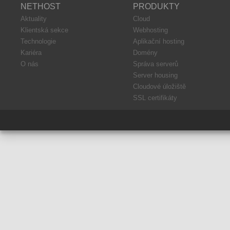
NETHOST
PRODUKTY
Aktuality
Cloud
Klientská sekce
Webhosting
Technologie
Aplikační hosting
Kariéra
Domény
O nás
Správa serverů
Server housing
Cloudové úložiště
SSL certifikáty