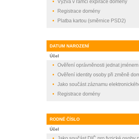
Výzva v rámci expirace domény
Registrace domény
Platba kartou (směrnice PSD2)
DATUM NAROZENÍ
Účel
Ověření oprávněnosti jednat jménem
Ověření identity osoby při změně do
Jako součást záznamu elektronickéh
Registrace domény
RODNÉ ČÍSLO
Účel
Jako součást DIČ pro fyzické osoby p