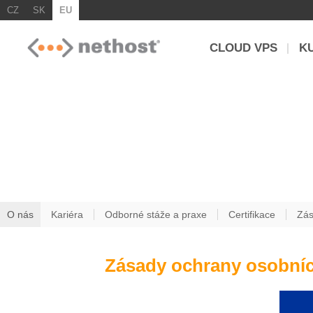
CZ
SK
EU
CLOUD VPS
K
O nás
Fakta a informace
O nás
Kariéra
Odborné stáže a praxe
Certifikace
Zás
Zásady ochrany osobní